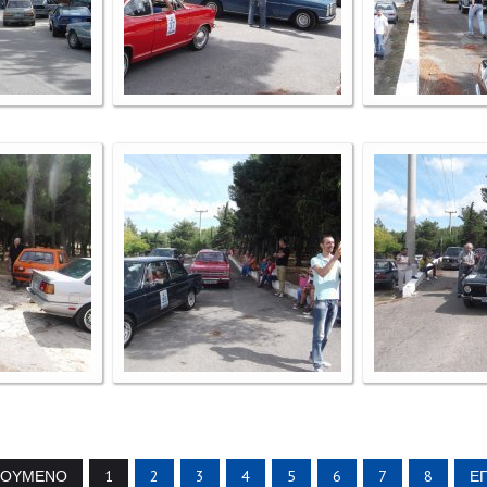
ΓΟΎΜΕΝΟ
1
2
3
4
5
6
7
8
Ε