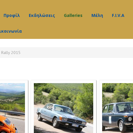
Προφίλ
Εκδηλώσεις
Galleries
Μέλη
F.I.V.A
ικοινωνία
Υπηρεσίες
Δελτία Τύπου
Video gallery
Νέα
Διαδικασίες
Photo Gallery
 Rally 2015