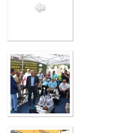
Δελτία Τύπου
Galleries
Video gallery
Photo Gallery
Μέλη
F.I.V.A
Νέα
Museum
Αγγελίες