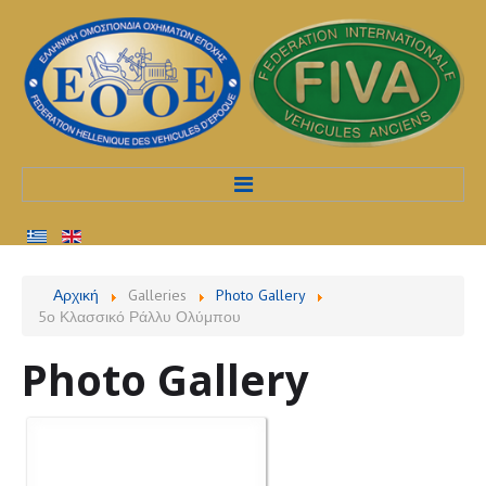
Αρχική
Αρχική
Galleries
Photo Gallery
5ο Κλασσικό Ράλλυ Ολύμπου
Προφίλ
Photo Gallery
Υπηρεσίες
Διαδικασίες
Εκδηλώσεις