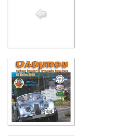
Δελτία Τύπου
Galleries
Video gallery
Photo Gallery
Μέλη
F.I.V.A
Νέα
Museum
Αγγελίες