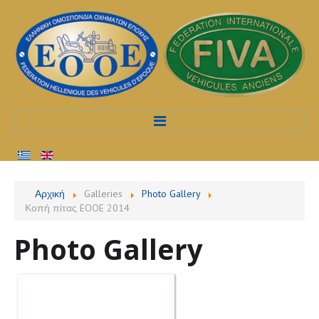
Αρχική
Αρχική
Galleries
Photo Gallery
Κοπή πίτας EOOE 2014
Προφίλ
Photo Gallery
Υπηρεσίες
Διαδικασίες
Εκδηλώσεις