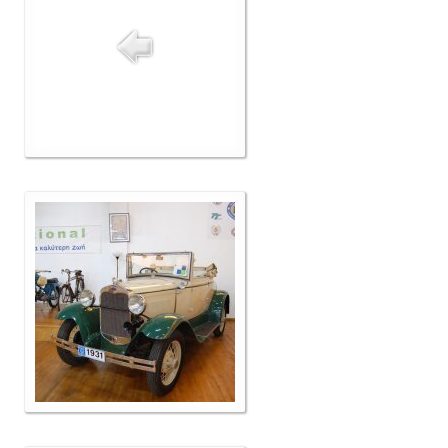
Δελτία Τύπου
Galleries
Video gallery
Photo Gallery
Μέλη
F.I.V.A
Νέα
Museum
Αγγελίες