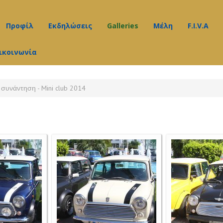
Προφίλ
Εκδηλώσεις
Galleries
Μέλη
F.I.V.A
ικοινωνία
Υπηρεσίες
Δελτία Τύπου
Video gallery
Νέα
Διαδικασίες
Photo Gallery
συνάντηση - Mini club 2014