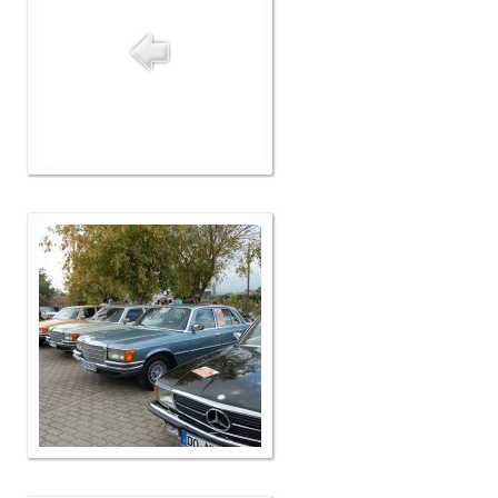
Δελτία Τύπου
Galleries
Video gallery
Photo Gallery
Μέλη
F.I.V.A
Νέα
Museum
Αγγελίες