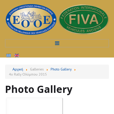
Αρχική
Αρχική
Galleries
Photo Gallery
4o Rally Ολύμπου 2015
Προφίλ
Photo Gallery
Υπηρεσίες
Διαδικασίες
Εκδηλώσεις