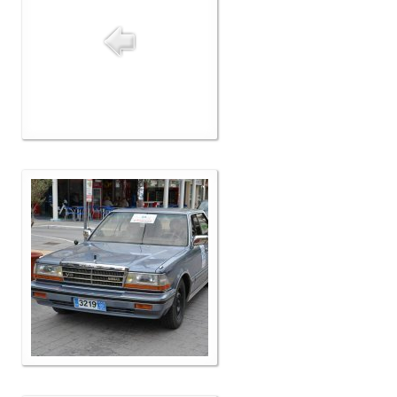
Δελτία Τύπου
Galleries
Video gallery
Photo Gallery
Μέλη
F.I.V.A
Νέα
Museum
Αγγελίες