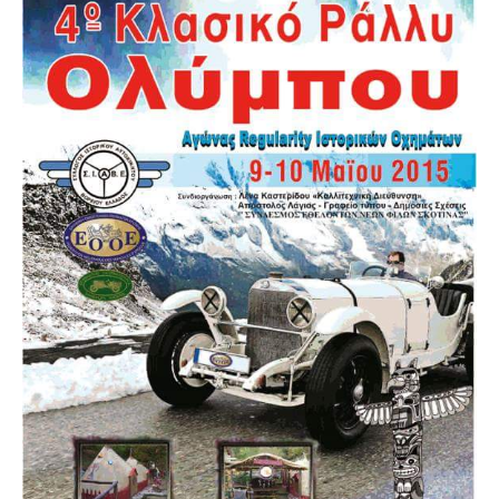
Δελτία Τύπου
Galleries
Video gallery
Photo Gallery
Μέλη
F.I.V.A
Νέα
Museum
Αγγελίες