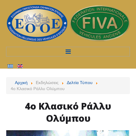
Αρχική
Αρχική
Εκδηλώσεις
Δελτία Τύπου
4ο Κλασικό Ράλλυ Ολύμπου
Προφίλ
4ο
Κλασικό
Ράλλυ
Υπηρεσίες
Ολύμπου
Διαδικασίες
Εκδηλώσεις